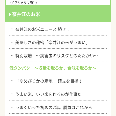
0125-65-2809
奈井江のお米
・
奈井江のお米ニュース 続き！
・
美味しさの秘密「奈井江の米がうまい」
・
特別栽培 ～病害虫のリスクとのたたかい～
低タンパク ～収量を取るか、食味を取るか～
・
「ゆめぴりかの産地 」確立を目指す
・
うまい米、いい米を作るのが仕事だ
・
うまくいった初めの2年。勝負はこれから