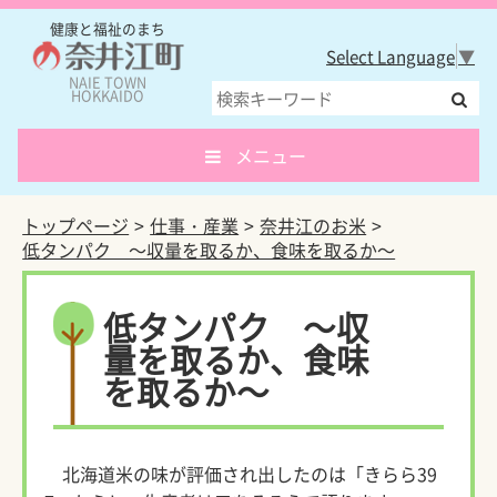
健康と福祉のまち
Select Language
▼
NAIE TOWN
HOKKAIDO
メニュー
トップページ
仕事・産業
奈井江のお米
低タンパク ～収量を取るか、食味を取るか～
低タンパク ～収
量を取るか、食味
を取るか～
北海道米の味が評価され出したのは「きらら39