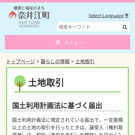
健康と福祉のまち
Select Language
▼
NAIE TOWN
HOKKAIDO
メニュー
トップページ
暮らしの情報
土地取引
土地取引
国土利用計画法に基づく届出
国土利用計画法に規定されている届出で、一定面積
以上の土地の取引を行ったときは、譲受人（権利取
得者）は、契約（予約を含む）を締結した日から2