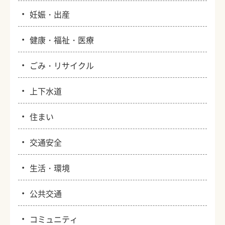
・
妊娠・出産
・
健康・福祉・医療
・
ごみ・リサイクル
・
上下水道
・
住まい
・
交通安全
・
生活・環境
・
公共交通
・
コミュニティ