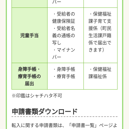
バー
・受給者の
・保健福祉
健康保険証
課子育て支
・受給者名
援係（町民
児童手当
義の通帳の
生活課戸籍
写し
係で届出で
・マイナン
きます）
バー
身障手帳・
・身障手帳
・保健福祉
療育手帳の
・療育手帳
課福祉係
届出
※印鑑はシャチハタ不可
申請書類ダウンロード
転入に関する申請書類は、「申請書一覧」ページよ