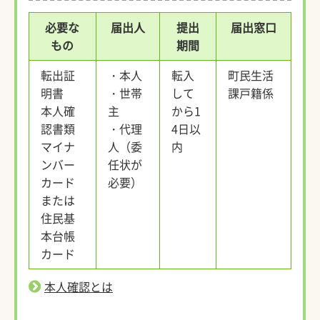
必要な
届出人
提出
届出窓口
もの
期間
転出証
・本人
転入
町民生活
明書
・世帯
して
課戸籍係
本人確
主
から1
認書類
・代理
4日以
マイナ
人（委
内
ンバー
任状が
カード
必要）
または
住民基
本台帳
カード
本人確認とは