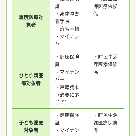
証
課医療保険
・身体障害
係
重度医療対
者手帳
象者
・療育手帳
・マイナン
バー
・健康保険
・町民生活
証
課医療保険
・マイナン
係
ひとり親医
バー
療対象者
・戸籍謄本
（必要に応
じて）
・健康保険
・町民生活
子ども医療
証
課医療保険
対象者
・マイナン
係