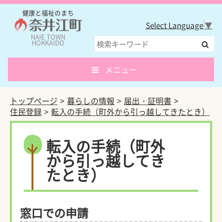
健康と福祉のまち
Select Language
▼
NAIE TOWN
HOKKAIDO
メニュー
トップページ
暮らしの情報
届出・証明書
住民登録
転入の手続（町外から引っ越してきたとき）
転入の手続（町外
から引っ越してき
たとき）
窓口での申請