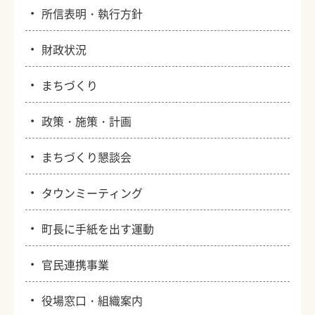
・
所信表明・執行方針
・
財政状況
・
まちづくり
・
政策・施策・計画
・
まちづくり懇談会
・
タウンミーティング
・
町長に手紙を出す運動
・
官民連携事業
・
役場窓口・組織案内