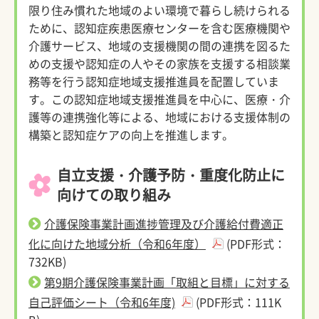
限り住み慣れた地域のよい環境で暮らし続けられる
ために、認知症疾患医療センターを含む医療機関や
介護サービス、地域の支援機関の間の連携を図るた
めの支援や認知症の人やその家族を支援する相談業
務等を行う認知症地域支援推進員を配置していま
す。この認知症地域支援推進員を中心に、医療・介
護等の連携強化等による、地域における支援体制の
構築と認知症ケアの向上を推進します。
自立支援・介護予防・重度化防止に
向けての取り組み
介護保険事業計画進捗管理及び介護給付費適正
化に向けた地域分析（令和6年度）
(PDF形式：
732KB)
第9期介護保険事業計画「取組と目標」に対する
自己評価シート（令和6年度)
(PDF形式：111K