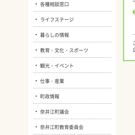
・
各種相談窓口
・
ライフステージ
・
暮らしの情報
・
教育・文化・スポーツ
・
観光・イベント
・
仕事・産業
・
町政情報
・
奈井江町議会
・
奈井江町教育委員会