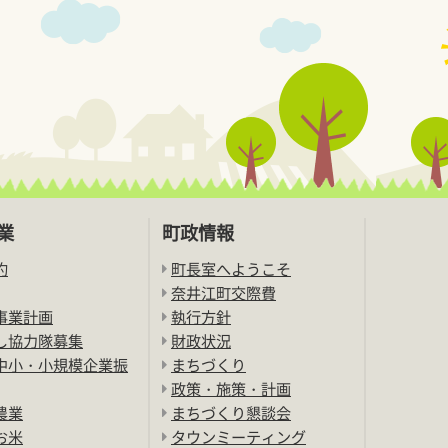
業
町政情報
約
町長室へようこそ
奈井江町交際費
事業計画
執行方針
し協力隊募集
財政状況
中小・小規模企業振
まちづくり
政策・施策・計画
農業
まちづくり懇談会
お米
タウンミーティング