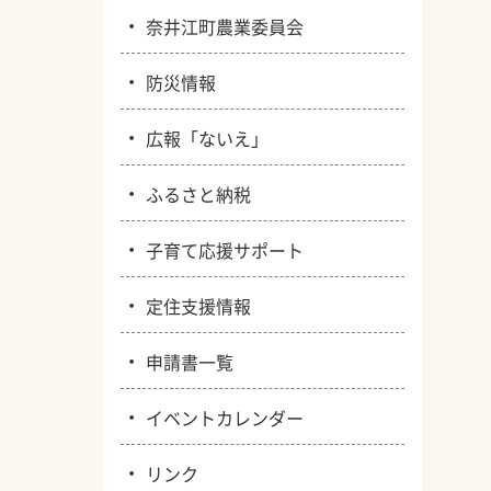
・
奈井江町農業委員会
・
防災情報
・
広報「ないえ」
・
ふるさと納税
・
子育て応援サポート
・
定住支援情報
・
申請書一覧
・
イベントカレンダー
・
リンク