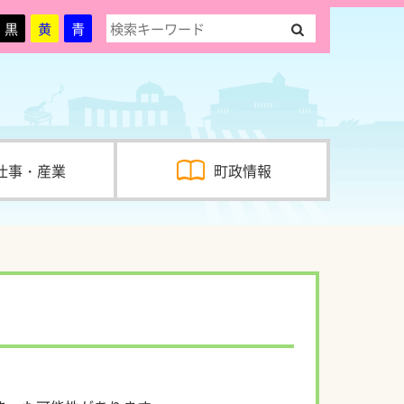
黒
黄
青
仕事・産業
町政情報