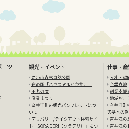
ポーツ
観光・イベント
仕事・産
にわ山森林自然公園
入札・契
道の駅「ハウスヤルビ奈井江」
企業立地
不老の滝
創業支援
用
産業まつり
地域おこ
奈井江町の観光パンフレットにつ
奈井江町
いて
興基本条例
デリバリー/テイクアウト検索サイ
奈井江の
ト「SORA DERI（ソラデリ）」につ
奈井江の