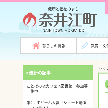
健康と福祉のまち
NAIE TOWN
HOKKAIDO
暮らしの情報
教育・文
トッ
最新の記事
ことばの夜カフェin図書館 参加募
集中
第4回ずどーん大賞「ショート動画
コンテスト」