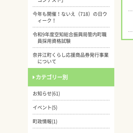
今年も開催！ないえ（718）の日ウ
ィーク！
令和9年度空知総合振興局管内町職
員採用資格試験
奈井江町くらし応援商品券発行事業
について
カテゴリー別
お知らせ(61)
イベント(5)
町政情報(1)