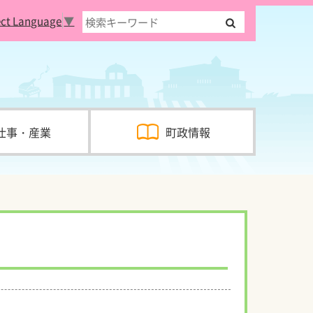
ect Language
▼
仕事・産業
町政情報