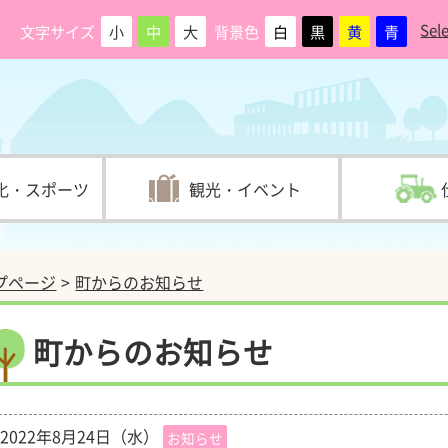
Sel
文字サイズ
小
中
大
背景色
白
黒
黄
青
化・スポーツ
観光・イベント
プページ
町からのお知らせ
町からのお知らせ
2022年8月24日（水）
お知らせ