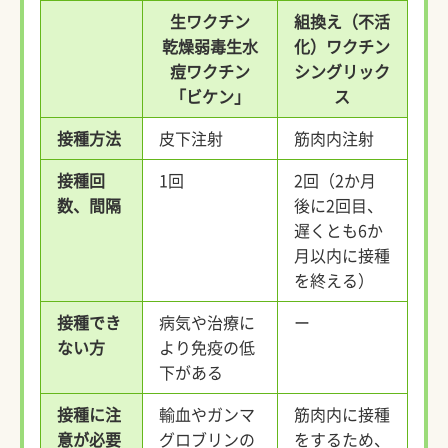
生ワクチン
組換え（不活
乾燥弱毒生水
化）ワクチン
痘ワクチン
シングリック
「ビケン」
ス
接種方法
皮下注射
筋肉内注射
接種回
1回
2回（2か月
数、間隔
後に2回目、
遅くとも6か
月以内に接種
を終える）
接種でき
病気や治療に
ー
ない方
より免疫の低
下がある
接種に注
輸血やガンマ
筋肉内に接種
意が必要
グロブリンの
をするため、