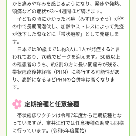
から痛みや痒みを感じるようになり、発疹や発熱、
頭痛などの症状が3～4週間ほど続きます。
子どもの頃にかかった水痘（みずぼうそう）が体
の中で長期間潜伏し、加齢やストレスによって免疫
が低下した際などに「帯状疱疹」として発症しま
す。
日本では80歳までに約3人に1人が発症すると言
われており、70歳でピークを迎えます。50歳以上
の罹患者のうち、約2割の方に長い間痛みが残る、
帯状疱疹後神経痛（PHN）に移行する可能性があ
り、高齢になるほどPHNの合併率は高くなりま
す。
定期接種と任意接種
帯状疱疹ワクチンは令和7年度から定期接種とな
っていますが、奈井江町では任意接種の助成も同様
に行っています。(令和6年度開始)