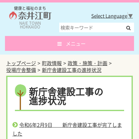
健康と福祉のまち
Select Language
▼
NAIE TOWN
HOKKAIDO
メニュー
トップページ
町政情報
政策・施策・計画
役場庁舎整備
新庁舎建設工事の進捗状況
新庁舎建設工事の
進捗状況
令和6年2月9日 新庁舎建設工事が完了しま
した