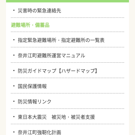
・
災害時の緊急連絡先
避難場所・備蓄品
・
指定緊急避難場所・指定避難所の一覧表
・
奈井江町避難所運営マニュアル
・
防災ガイドマップ【ハザードマップ】
・
国民保護情報
・
防災情報リンク
・
東日本大震災 被災地・被災者支援
・
奈井江町強靭化計画