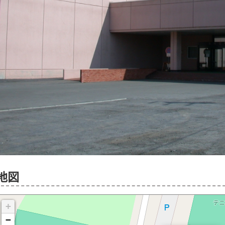
地図
+
−