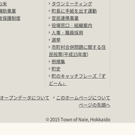
お米
タウンミーティング
補助事業
町長に手紙を出す運動
者保護制度
官民連携事業
役場窓口・組織案内
人事・職員採用
選挙
市町村合併問題に関する住
民投票(平成15年度)
例規集
町史
町のキャッチフレーズ「ず
どーん」
オープンデータについて
このホームページについて
ページの先頭へ
© 2015 Town of Naie, Hokkaido