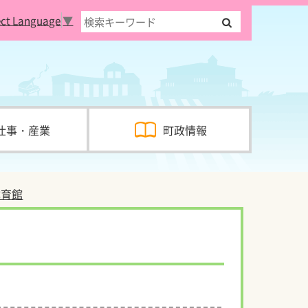
ect Language
▼
仕事・産業
町政情報
体育館