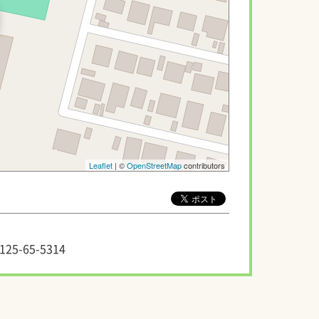
Leaflet
| ©
OpenStreetMap
contributors
125-65-5314