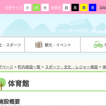
Sel
文字サイズ
小
中
大
背景色
白
黒
黄
青
化・スポーツ
観光・イベント
プページ
町内施設一覧
スポーツ・文化・レジャー施設
体育館
施設概要