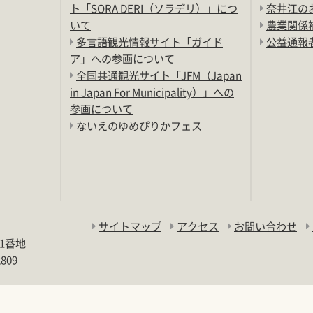
ト「SORA DERI（ソラデリ）」につ
奈井江の
いて
農業関係
多言語観光情報サイト「ガイド
公益通報
ア」への参画について
全国共通観光サイト「JFM（Japan
in Japan For Municipality）」への
参画について
ないえのゆめぴりかフェス
サイトマップ
アクセス
お問い合わせ
11番地
2809