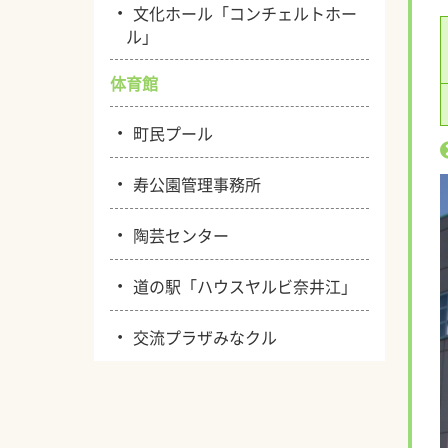
・
文化ホール「コンチェルトホー
ル」
体育館
・
町民プール
・
寿公園管理事務所
・
陶芸センター
・
道の駅「ハウスヤルビ奈井江」
・
交流プラザみなクル