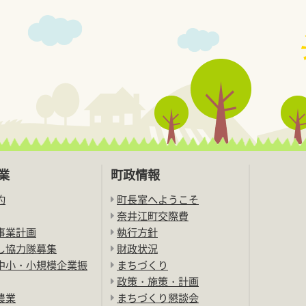
業
町政情報
約
町長室へようこそ
奈井江町交際費
事業計画
執行方針
し協力隊募集
財政状況
中小・小規模企業振
まちづくり
政策・施策・計画
農業
まちづくり懇談会