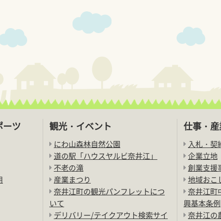
ポーツ
観光・イベント
仕事・産
にわ山森林自然公園
入札・契
道の駅「ハウスヤルビ奈井江」
企業立地
不老の滝
創業支援
用
産業まつり
地域おこ
奈井江町の観光パンフレットにつ
奈井江町
いて
興基本条例
デリバリー/テイクアウト検索サイ
奈井江の