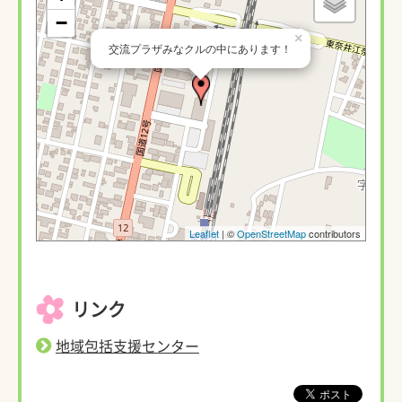
−
×
交流プラザみなクルの中にあります！
Leaflet
| ©
OpenStreetMap
contributors
リンク
地域包括支援センター