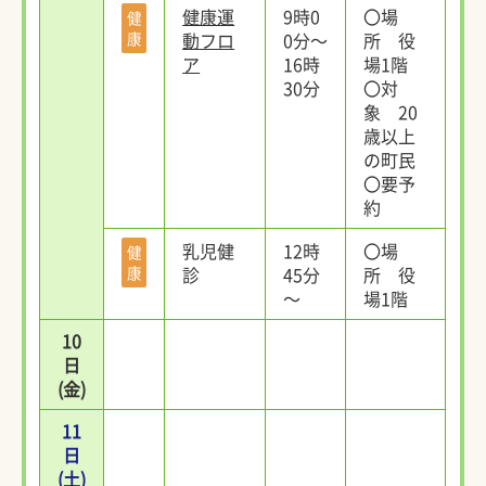
健康運
9時0
〇場
健
康
動フロ
0分～
所 役
ア
16時
場1階
30分
〇対
象 20
歳以上
の町民
〇要予
約
乳児健
12時
〇場
健
康
診
45分
所 役
～
場1階
10
日
(金)
11
日
(土)