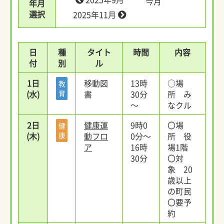
今月
年月
選択
2025年11月
日
種
タイト
時間
内容
付
別
ル
1日
移動図
13時
○場
教
(水)
育
書
30分
所 み
～
なクル
2日
健康運
9時0
〇場
健
(木)
康
動フロ
0分～
所 役
ア
16時
場1階
30分
〇対
象 20
歳以上
の町民
〇要予
約