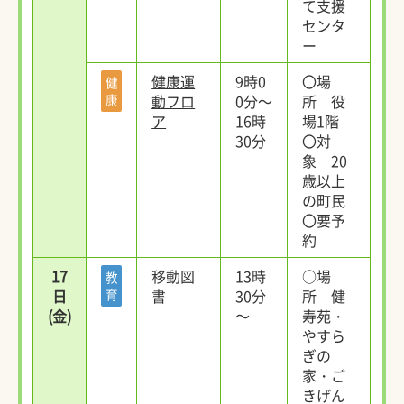
て支援
センタ
ー
健康運
9時0
〇場
健
康
動フロ
0分～
所 役
ア
16時
場1階
30分
〇対
象 20
歳以上
の町民
〇要予
約
17
移動図
13時
○場
教
日
育
書
30分
所 健
(金)
～
寿苑・
やすら
ぎの
家・ご
きげん