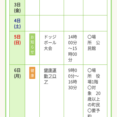
3日
(金)
4日
(土)
5日
ドッジ
14時
〇場
お
(日)
知
ボール
00分
所 公
ら
大会
～15
民館
せ
時00
分
6日
健康運
9時0
〇場
健
(月)
康
動フロ
0分～
所 役
ア
16時
場1階
30分
〇対
象 20
歳以上
の町民
〇要予
約