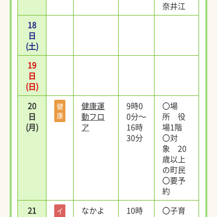
奈井江
18
日
(土)
19
日
(日)
20
健康運
9時0
〇場
健
日
康
動フロ
0分～
所 役
(月)
ア
16時
場1階
30分
〇対
象 20
歳以上
の町民
〇要予
約
21
なかよ
10時
〇子育
イ