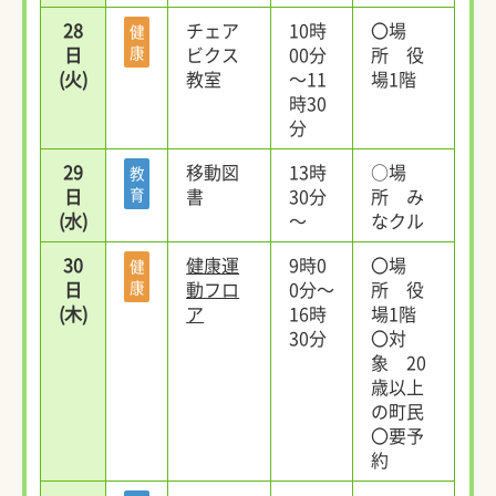
28
チェア
10時
〇場
健
日
康
ビクス
00分
所 役
(火)
教室
～11
場1階
時30
分
29
移動図
13時
○場
教
日
育
書
30分
所 み
(水)
～
なクル
30
健康運
9時0
〇場
健
日
康
動フロ
0分～
所 役
(木)
ア
16時
場1階
30分
〇対
象 20
歳以上
の町民
〇要予
約