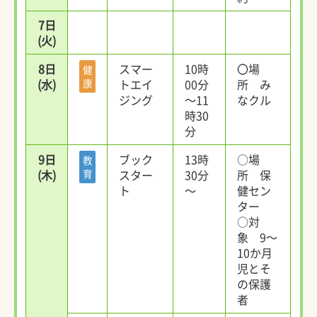
7日
(火)
8日
スマー
10時
〇場
健
(水)
康
トエイ
00分
所 み
ジング
～11
なクル
時30
分
9日
ブック
13時
○場
教
(木)
育
スター
30分
所 保
ト
～
健セン
ター
○対
象 9～
10か月
児とそ
の保護
者