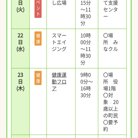
日
ベ
し広場
15分
て支援
ン
(火)
～11
センタ
ト
時30
ー
分
22
スマー
10時
〇場
健
日
康
トエイ
00分
所 み
(水)
ジング
～11
なクル
時30
分
23
健康運
9時0
〇場
健
日
康
動フロ
0分～
所 役
(木)
ア
16時
場1階
30分
〇対
象 20
歳以上
の町民
〇要予
約