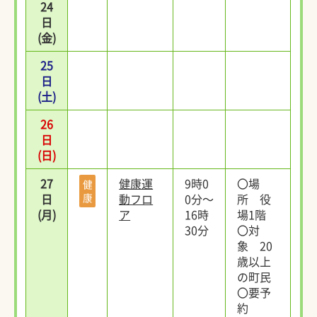
24
日
(金)
25
日
(土)
26
日
(日)
27
健康運
9時0
〇場
健
日
康
動フロ
0分～
所 役
(月)
ア
16時
場1階
30分
〇対
象 20
歳以上
の町民
〇要予
約