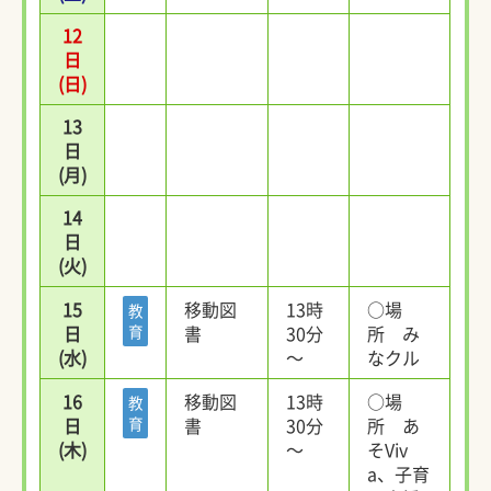
12
日
(日)
13
日
(月)
14
日
(火)
15
移動図
13時
○場
教
日
育
書
30分
所 み
(水)
～
なクル
16
移動図
13時
○場
教
日
育
書
30分
所 あ
(木)
～
そViv
a、子育