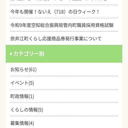
今年も開催！ないえ（718）の日ウィーク！
令和9年度空知総合振興局管内町職員採用資格試験
奈井江町くらし応援商品券発行事業について
カテゴリー別
お知らせ(61)
イベント(5)
町政情報(1)
くらしの情報(5)
募集情報(4)