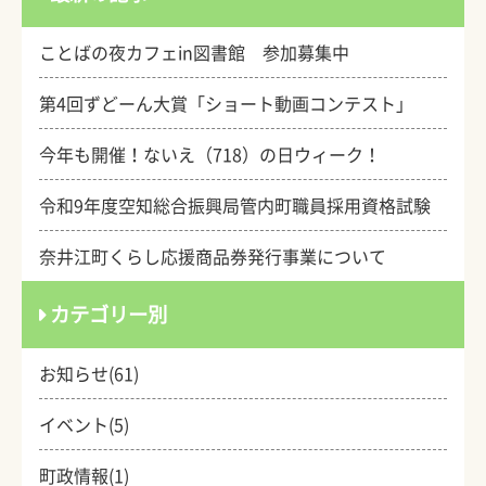
ことばの夜カフェin図書館 参加募集中
第4回ずどーん大賞「ショート動画コンテスト」
今年も開催！ないえ（718）の日ウィーク！
令和9年度空知総合振興局管内町職員採用資格試験
奈井江町くらし応援商品券発行事業について
カテゴリー別
お知らせ(61)
イベント(5)
町政情報(1)