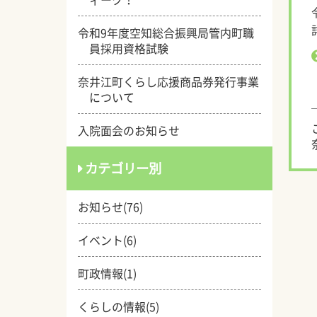
令和9年度空知総合振興局管内町職
員採用資格試験
奈井江町くらし応援商品券発行事業
について
入院面会のお知らせ
カテゴリー別
お知らせ(76)
イベント(6)
町政情報(1)
くらしの情報(5)