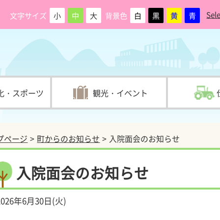
Sel
文字サイズ
小
中
大
背景色
白
黒
黄
青
化・スポーツ
観光・イベント
プページ
町からのお知らせ
入院面会のお知らせ
入院面会のお知らせ
2026年6月30日(火)