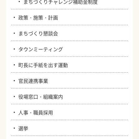
・
まちづくりチャレンジ補助金制度
・
政策・施策・計画
・
まちづくり懇談会
・
タウンミーティング
・
町長に手紙を出す運動
・
官民連携事業
・
役場窓口・組織案内
・
人事・職員採用
・
選挙