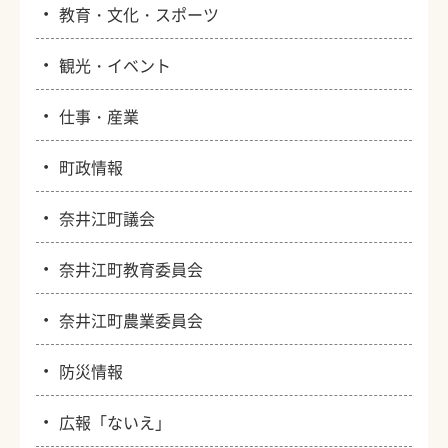
・
教育・文化・スポーツ
・
観光・イベント
・
仕事・産業
・
町政情報
・
奈井江町議会
・
奈井江町教育委員会
・
奈井江町農業委員会
・
防災情報
・
広報「ないえ」