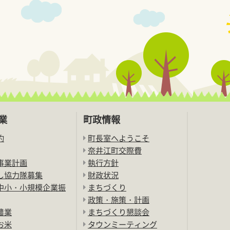
業
町政情報
約
町長室へようこそ
奈井江町交際費
事業計画
執行方針
し協力隊募集
財政状況
中小・小規模企業振
まちづくり
政策・施策・計画
農業
まちづくり懇談会
お米
タウンミーティング