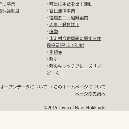
補助事業
町長に手紙を出す運動
者保護制度
官民連携事業
役場窓口・組織案内
人事・職員採用
選挙
市町村合併問題に関する住
民投票(平成15年度)
例規集
町史
町のキャッチフレーズ「ず
どーん」
オープンデータについて
このホームページについて
ページの先頭へ
© 2015 Town of Naie, Hokkaido