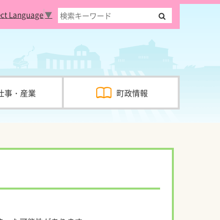
ect Language
▼
仕事・産業
町政情報