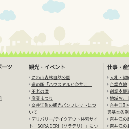
ポーツ
観光・イベント
仕事・産
にわ山森林自然公園
入札・契
道の駅「ハウスヤルビ奈井江」
企業立地
不老の滝
創業支援
用
産業まつり
地域おこ
奈井江町の観光パンフレットにつ
奈井江町
いて
興基本条例
デリバリー/テイクアウト検索サイ
奈井江の
ト「SORA DERI（ソラデリ）」につ
奈井江の