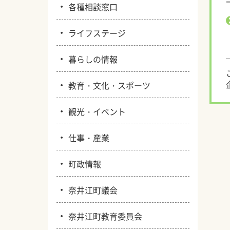
・
各種相談窓口
・
ライフステージ
・
暮らしの情報
・
教育・文化・スポーツ
・
観光・イベント
・
仕事・産業
・
町政情報
・
奈井江町議会
・
奈井江町教育委員会