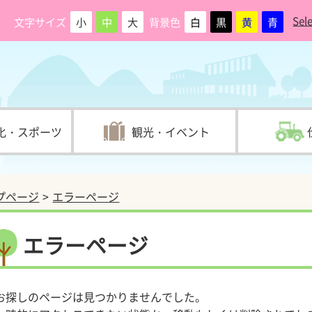
Sel
文字サイズ
小
中
大
背景色
白
黒
黄
青
化・スポーツ
観光・イベント
プページ
エラーページ
エラーページ
お探しのページは見つかりませんでした。