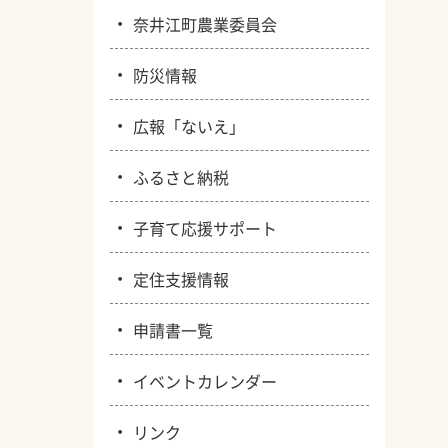
・
奈井江町農業委員会
・
防災情報
・
広報「ないえ」
・
ふるさと納税
・
子育て応援サポート
・
定住支援情報
・
申請書一覧
・
イベントカレンダー
・
リンク