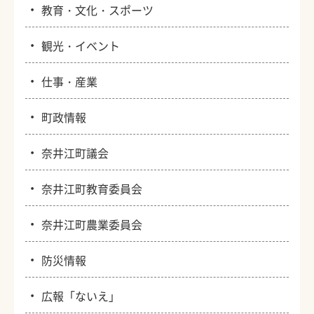
・
教育・文化・スポーツ
・
観光・イベント
・
仕事・産業
・
町政情報
・
奈井江町議会
・
奈井江町教育委員会
・
奈井江町農業委員会
・
防災情報
・
広報「ないえ」