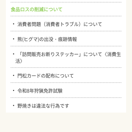
食品ロスの削減について
・
消費者問題（消費者トラブル）について
・
熊(ヒグマ)の出没・痕跡情報
・
「訪問販売お断りステッカー」について〈消費生
活〉
・
門松カードの配布について
・
令和8年狩猟免許試験
・
野焼きは違法な行為です