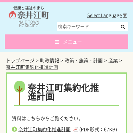
健康と福祉のまち
Select Language
▼
NAIE TOWN
HOKKAIDO
メニュー
トップページ
町政情報
政策・施策・計画
産業
奈井江町集約化推進計画
奈井江町集約化推
進計画
資料はこちらからご覧ください。
奈井江町集約化推進計画
(PDF形式：67KB)