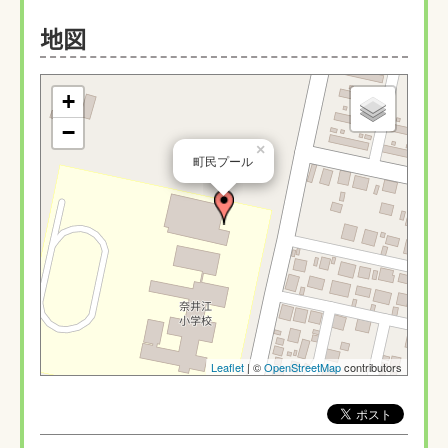
地図
+
−
×
町民プール
Leaflet
| ©
OpenStreetMap
contributors