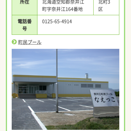
所在
北海道空知郡奈井江
北町3
町字奈井江164番地
区
電話番
0125-65-4914
号
町民プール