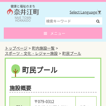
健康と福祉のまち
Select Language
▼
NAIE TOWN
HOKKAIDO
メニュー
トップページ
町内施設一覧
スポーツ・文化・レジャー施設
町民プール
町民プール
施設概要
〒079-0312