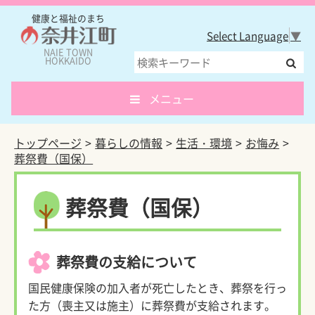
健康と福祉のまち
Select Language
▼
NAIE TOWN
HOKKAIDO
メニュー
トップページ
暮らしの情報
生活・環境
お悔み
葬祭費（国保）
葬祭費（国保）
葬祭費の支給について
国民健康保険の加入者が死亡したとき、葬祭を行っ
た方（喪主又は施主）に葬祭費が支給されます。