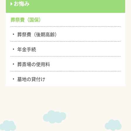
お悔み
葬祭費（国保）
・
葬祭費（後期高齢）
・
年金手続
・
葬斎場の使用料
・
墓地の貸付け