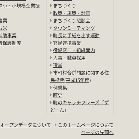
中小・小規模企業振
まちづくり
政策・施策・計画
農業
まちづくり懇談会
お米
タウンミーティング
補助事業
町長に手紙を出す運動
者保護制度
官民連携事業
役場窓口・組織案内
人事・職員採用
選挙
市町村合併問題に関する住
民投票(平成15年度)
例規集
町史
町のキャッチフレーズ「ず
どーん」
オープンデータについて
このホームページについて
ページの先頭へ