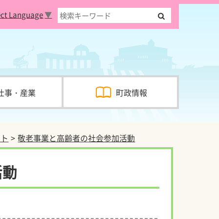
ect Language
▼
仕事・産業
町政情報
ント
敬老事業と高齢者の社会参加活動
活動