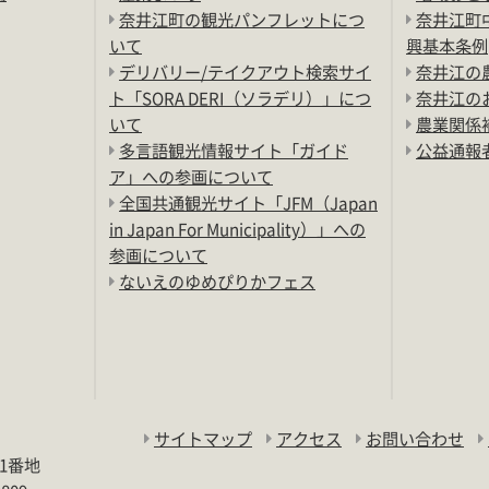
奈井江町の観光パンフレットにつ
奈井江町
いて
興基本条例
デリバリー/テイクアウト検索サイ
奈井江の
ト「SORA DERI（ソラデリ）」につ
奈井江の
いて
農業関係
多言語観光情報サイト「ガイド
公益通報
ア」への参画について
全国共通観光サイト「JFM（Japan
in Japan For Municipality）」への
参画について
ないえのゆめぴりかフェス
サイトマップ
アクセス
お問い合わせ
11番地