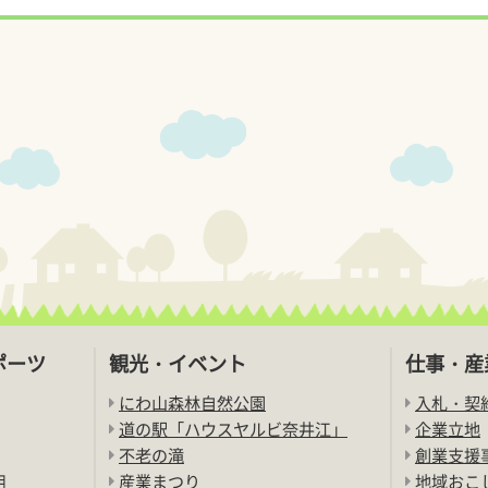
ポーツ
観光・イベント
仕事・産
にわ山森林自然公園
入札・契
道の駅「ハウスヤルビ奈井江」
企業立地
不老の滝
創業支援
用
産業まつり
地域おこ