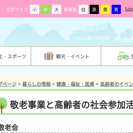
Sel
文字サイズ
小
中
大
背景色
白
黒
黄
青
化・スポーツ
観光・イベント
プページ
暮らしの情報
健康・福祉・医療
高齢者のイベ
敬老事業と高齢者の社会参加
敬老会