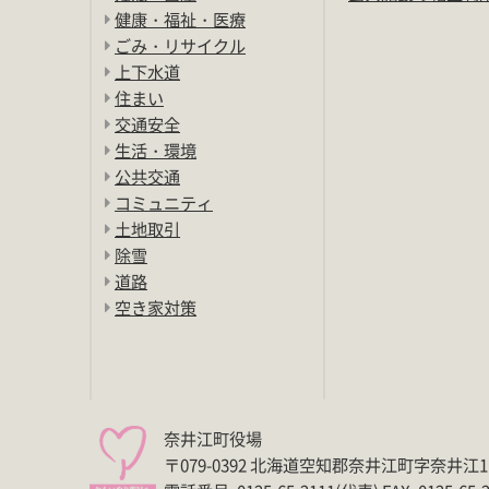
健康・福祉・医療
ごみ・リサイクル
上下水道
住まい
交通安全
生活・環境
公共交通
コミュニティ
土地取引
除雪
道路
空き家対策
奈井江町役場
〒079-0392 北海道空知郡奈井江町字奈井江