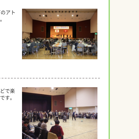
どのアト
す。
どで楽
トです。