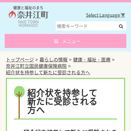
健康と福祉のまち
Select Language
▼
NAIE TOWN
HOKKAIDO
メニュー
トップページ
暮らしの情報
健康・福祉・医療
奈井江町立国民健康保険病院
紹介状を持参して新たに受診される方へ
紹介状を持参して
新たに受診される
方へ